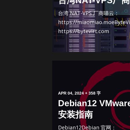
台湾NAT-VPS厂商
台湾 NAT-VPS 厂商喵云：
https://miaomiao.moeByteV
https://bytevirt.com
APR 04, 2024
+ 358 字
Debian12 VMw
安装指南
Debian12Debian 官网：