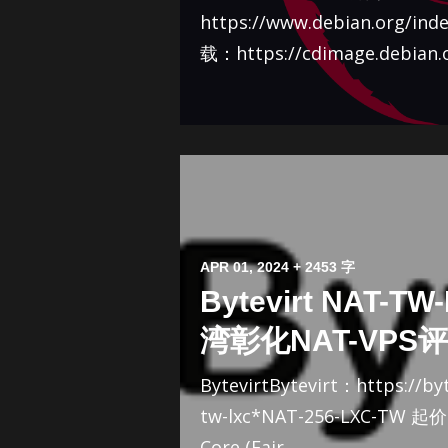
https://www.debian.org/ind
载：https://cdimage.debian.or
APR 01, 2024
+ 2453 字
Bytevirt NAT-TW
湾彰化NAT-VPS
BytevirtBytevirt：https://by
tw-lxc*NAT-256-LXC-TW 起价
Core (Fair ...