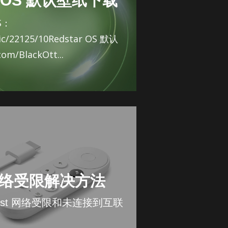
r OS 默认壁纸下载
OS：
opic/22125/10Redstar OS 默认
om/BlackOtt...
V 网络受限解决方法
mecast 网络受限和未连接到互联