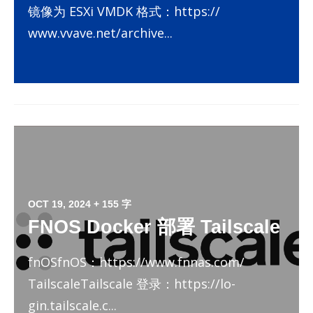
镜像为 ESXi VMDK 格式：https://​
www.vvave.net/​archive...
OCT 19, 2024
+ 155 字
FNOS Docker 部署 Tailscale
fnOSfnOS：https://​www.fn­nas.com/​
Tailscale­Tailscale 登录：https://​lo­
gin.tailscale.c...