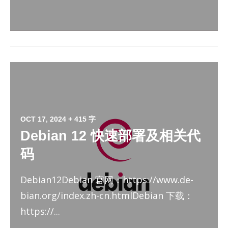
OCT 17, 2024
+ 415 字
Debian 12 快速部署及相关代
码
De­bian12De­bian 官网：https://​www.de­
bian.org/​in­dex.zh-cn.htmlDe­bian 下载：
https://...